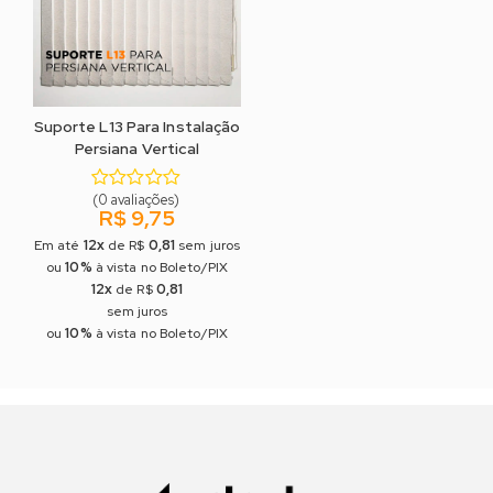
Suporte L13 Para Instalação
Persiana Vertical
(0 avaliações)
R$ 9,75
12x
0,81
Em até
de R$
sem juros
10%
ou
à vista no Boleto/PIX
12x
0,81
de R$
sem juros
COMPRAR
10%
ou
à vista no Boleto/PIX