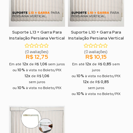
Suporte L13 + Garra Para
Suporte L10 + Garra Para
Instalação Persiana Vertical
Instalação Persiana Vertical
(0 avaliações)
(0 avaliações)
R$ 12,75
R$ 10,15
12x
1,06
12x
0,85
Em até
de R$
sem juros
Em até
de R$
sem
10%
ou
à vista no Boleto/PIX
juros
12x
1,06
10%
de R$
ou
à vista no Boleto/PIX
12x
0,85
sem juros
de R$
COMPRAR
COMPRAR
10%
ou
à vista no Boleto/PIX
sem juros
10%
ou
à vista no Boleto/PIX