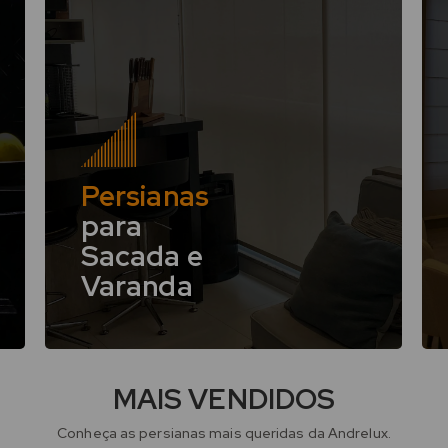
Persianas
para
Sacada e
Varanda
MAIS VENDIDOS
Conheça as persianas mais queridas da Andrelux.