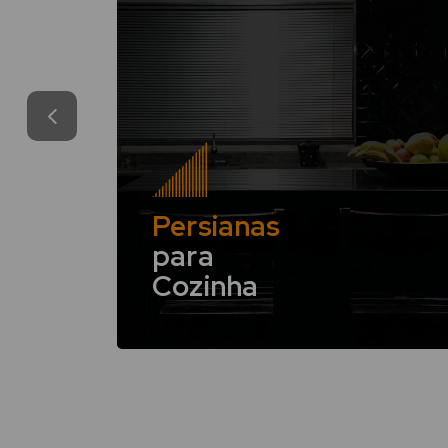
Persianas
para
Cozinha