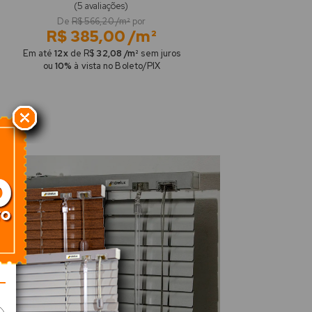
(5 avaliações)
De
R$ 566,20 /m²
por
R$ 385,00 /m²
Em até
12x
de R$
32,08 /m²
sem juros
ou
10%
à vista no Boleto/PIX
31%