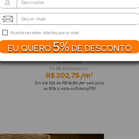
Aceito receber ofertas por e-mail
a
Persiana Vertical Blackout Linho Nobre 39H
5%
EU QUERO
DE DESCONTO
Texturizada
(4 avaliações)
De
R$ 327,00 /m²
por
R$ 202,75 /m²
Em até
12x
de R$
16,90 /m²
sem juros
ou
10%
à vista no Boleto/PIX