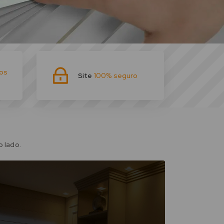
ros
Site
100% seguro
 lado.