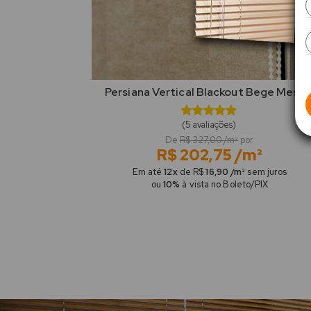
Persiana Vertical Blackout Bege Mescl
(5 avaliações)
De
R$ 327,00 /m²
por
R$ 202,75 /m²
Em até
12x
de R$
16,90 /m²
sem juros
ou
10%
à vista no Boleto/PIX