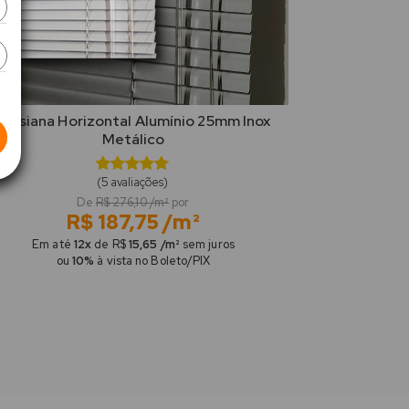
Persiana Horizontal Alumínio 25mm Inox
Metálico
(5 avaliações)
De
R$ 276,10 /m²
por
R$ 187,75 /m²
Em até
12x
de R$
15,65 /m²
sem juros
ou
10%
à vista no Boleto/PIX