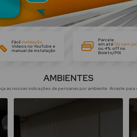
Parcele
Fácil
instalação
em até
12x sem ju
Vídeos no YouTube e
ou 4% off no
manual de instalação
Boleto/PIX
AMBIENTES
ça as nossas indicações de persianas por ambiente. Arraste para o