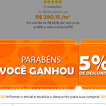
(2 avaliações)
De
R$ 650,25 /m²
por
R$ 390,15 /m²
Em até
12x
de R$
32,51 /m²
sem juros
ou
10%
à vista no Boleto/PIX
-37%
-
Informe o email e receba o desconto para sua compra!