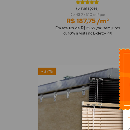
(5 avaliações)
De
R$ 276,10 /m²
por
R$ 187,75 /m²
Em até
12x
de R$
15,65 /m²
sem juros
ou
10%
à vista no Boleto/PIX
-37%