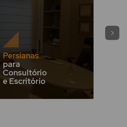
Persianas
para
Consultório
Pers
e Escritório
para