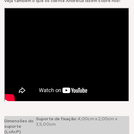
Veja também o que os cliente Andrelux dizem sobre nós!
Suporte de fixação:
4,00cm x 2,00cm x
Dimensões do
3,5,00cm
suporte
(L
x
A
x
P)