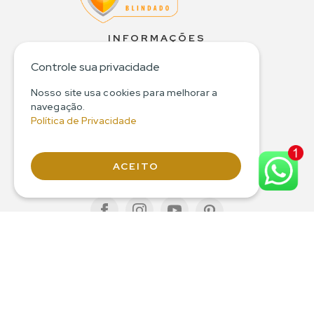
INFORMAÇÕES
Quem Somos
Controle sua privacidade
Política de Privacidade
Termos e Condições
Nosso site usa cookies para melhorar a
Política de Devolução
navegação.
Política de Privacidade
Política de Entrega
Perguntas Frequentes
Contato
ACEITO
REDES SOCIAIS
ATENDIMENTO
Seg a Sex – 08:00 às 18:00
Sáb – 09:00 às 13:00
WhatsApp:
(16) 99243-1314