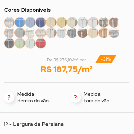
Cores Disponíveis
-31%
De
R$ 276,10
/m² por
R$ 187,75/m²
Medida
Medida
?
?
dentro do vão
fora do vão
1º - Largura da Persiana
1º - Selecione a Largura*