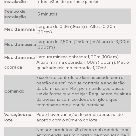
instalação
tetos, vãos de portas e janelas
Tempo de
15 minutos
instalação
Largura de 0,36 (36cm) e Altura 0,20m
Medida mínima
(20cm)
Largura de 2,50m (250cm) e Altura de 3,00m
Medida máxima
(300cm)
Largura mínima cobrada: 1,00m (100cm).
Medida mínima
Altura mínima cobrada: 1,00m (100cm). Metro
cobrada
quadrado mínimo cobrado: 1,20m².
Excelente controle de luminosidade com o
bastão de acrílico que controla a angulação
das lâminas em 145°, permitindo que passe
Comando
luz da forma que desejar. Regulagem da altura
da persiana com cordões de nylon, que
combinam com a cor da persiana.
Variações no
Pode haver variação de cor da persiana de
lote
acordo com o número do lote.
Nossos produtos são feitos sob medida, por
encomenda, assim o prazo de produção de 7