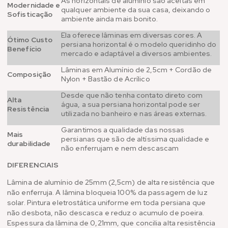
As horizontais de alumínio são aceitas em
Modernidade e
qualquer ambiente da sua casa, deixando o
Sofisticação
ambiente ainda mais bonito.
Ela oferece lâminas em diversas cores. A
Ótimo Custo
persiana horizontal é o modelo queridinho do
Benefício
mercado e adaptável a diversos ambientes.
Lâminas em Alumínio de 2,5cm + Cordão de
Composição
Nylon + Bastão de Acrílico
Desde que não tenha contato direto com
Alta
água, a sua persiana horizontal pode ser
Resistência
utilizada no banheiro e nas áreas externas.
Garantimos a qualidade das nossas
Mais
persianas que são de altíssima qualidade e
durabilidade
não enferrujam e nem descascam
DIFERENCIAIS
Lâmina de alumínio de 25mm (2,5cm) de alta resistência que
não enferruja. A lâmina bloqueia 100% da passagem de luz
solar. Pintura eletrostática uniforme em toda persiana que
não desbota, não descasca e reduz o acumulo de poeira.
Espessura da lâmina de 0,21mm, que concilia alta resistência