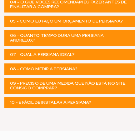
04 - O QUE VOCÊS RECOMENDAM EU FAZER ANTES DE
FINALIZAR A COMPRA?
05 - COMO EU FAÇO UM ORÇAMENTO DE PERSIANA?
06 - QUANTO TEMPO DURA UMA PERSIANA
ANDRELUX?
07 - QUAL A PERSIANA IDEAL?
08 - COMO MEDIR A PERSIANA?
09 - PRECISO DE UMA MEDIDA QUE NÃO ESTÁ NO SITE,
CONSIGO COMPRAR?
10 - É FÁCIL DE INSTALAR A PERSIANA?