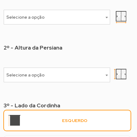
Selecione a opção
2º - Altura da Persiana
2º - Selecione a Altura*
Selecione a opção
3º - Lado da Cordinha
3º - Lado do Comando
ESQUERDO