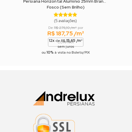
Persiana Horizontal Alumínio 25mm Branca
Pers
Fosco (Sem Brilho)
(5 avaliações)
De
R$ 276,10 /m²
por
R$ 187,75 /m²
12x
15,65 /m²
de R$
COMPRAR
sem juros
10%
ou
à vista no Boleto/PIX