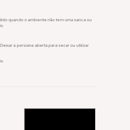
ndido quando o ambiente não tem uma sanca ou
do.
xar a persiana aberta para secar ou utilizar
lo.