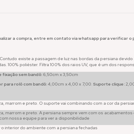
alizar a compra, entre em contato via whatsapp para verificar o
 Contudo existe a passagem de luz nas bordas da persiana devido a
s. 100% poliéster. Filtra 100% dos raios UV, que é um dos respons
e fixação sem bandô:
6,50cm x 3,50cm
r para rolô com bandô:
4,00cm x 4,00 x 7,00.
Suporte clique:
2,00
za, marrom e preto. O suporte vai combinando com a cor da persia
nza, marrom e preto. A persiana sempre vem com os acabamentos 
com nossa equipe para ver a disponibilidade
r o interior do ambiente com a persiana fechadas