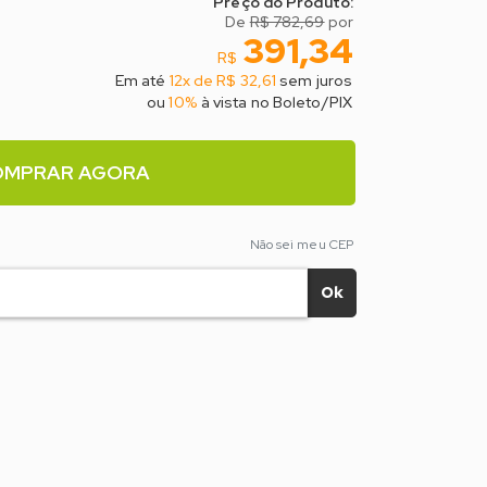
Preço do Produto:
De
R$ 782,69
por
391,34
R$
Em até
12x de R$ 32,61
sem juros
ou
10%
à vista no Boleto/PIX
OMPRAR AGORA
Não sei meu CEP
Ok