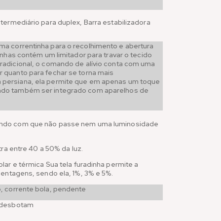
termediário para duplex, Barra estabilizadora
ma correntinha para o recolhimento e abertura
inhas contém um limitador para travar o tecido
adicional, o comando de alívio conta com uma
 quanto para fechar se torna mais
persiana, ela permite que em apenas um toque
endo também ser integrado com aparelhos de
endo com que não passe nem uma luminosidade
ra entre 40 a 50% da luz.
ar e térmica Sua tela furadinha permite a
centagens, sendo ela, 1%, 3% e 5%.
, corrente bola, pendente
o desbotam