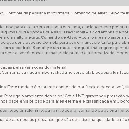
o, Controle da persiana motorizada, Comando de alívio, Suporte in
 tubo para que a persiana seja enrolada, o acionamento possui u
m algumas outra opções que são:
Tradicional –
a correntinha de bol
 em uma altura exata.
Comando de Alívio –
com o mesmo sistema tr
o que seria espécie de mola para que o manuseio tanto para abrir
–
com o controle Somphy e um motor integrado na engrenagem da 
para descer você tenha um manuseio prático e automatizado, pod
icadas pelas variações do material:
:
Com uma camada emborrachada no verso ela bloqueia a luz faz
ida:
Esse modelo é bastante conhecido por “tecido decorativo”, filt
r:
Protege o ambiente dos raios UVA e UVB garantindo proteção sol
osidade e visibilidade para área eterna e é classificada em 3 por
ster, tubo em alumínio, barra niveladora, comando de acionamento
idade das nossas persianas que são de altíssima qualidade e nã