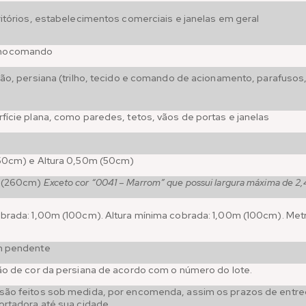
ritórios, estabelecimentos comerciais e janelas em geral
nocomando
ção, persiana (trilho, tecido e comando de acionamento, parafusos,
fície plana, como paredes, tetos, vãos de portas e janelas
(50cm) e Altura 0,50m (50cm)
m (260cm)
Exceto cor “0041 – Marrom” que possui largura máxima de 
brada: 1,00m (100cm). Altura mínima cobrada: 1,00m (100cm). Met
m pendente
ão de cor da persiana de acordo com o número do lote.
ão feitos sob medida, por encomenda, assim os prazos de entrega
ortadora até sua cidade.