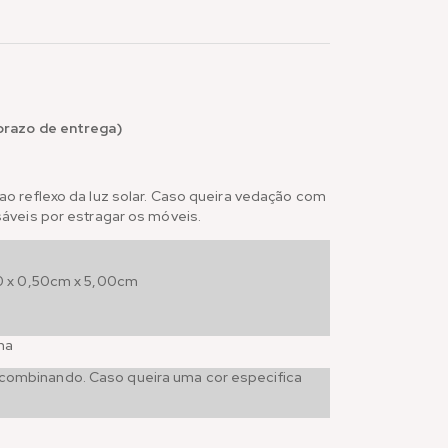
 prazo de entrega)
o reflexo da luz solar. Caso queira vedação com
áveis por estragar os móveis.
 x 0,50cm x 5,00cm
na
combinando. Caso queira uma cor especifica