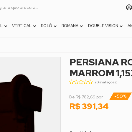
AL
VERTICAL
ROLÔ
ROMANA
DOUBLE VISION
A
PERSIANA R
MARROM 1,15
(0 avaliações)
-50%
De
R$ 782,69
por
R$ 391,34