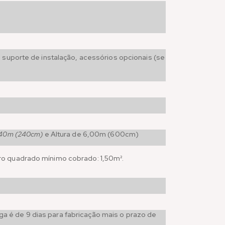
 suporte de instalação, acessórios opcionais (se
2,40m (240cm)
e Altura de 6,00m (600cm)
ro quadrado mínimo cobrado: 1,50m².
 é de 9 dias para fabricação mais o prazo de