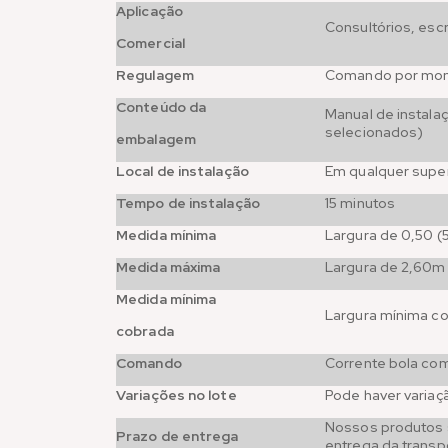
Aplicação
Consultórios, esc
Comercial
Regulagem
Comando por mo
Conteúdo da
Manual de instala
selecionados)
embalagem
Local de instalação
Em qualquer super
Tempo de instalação
15 minutos
Medida mínima
Largura de 0,50 
Medida máxima
Largura de 2,60
Medida mínima
Largura mínima co
cobrada
Comando
Corrente bola co
Variações no lote
Pode haver variaç
Nossos produtos s
Prazo de entrega
entrega da transp