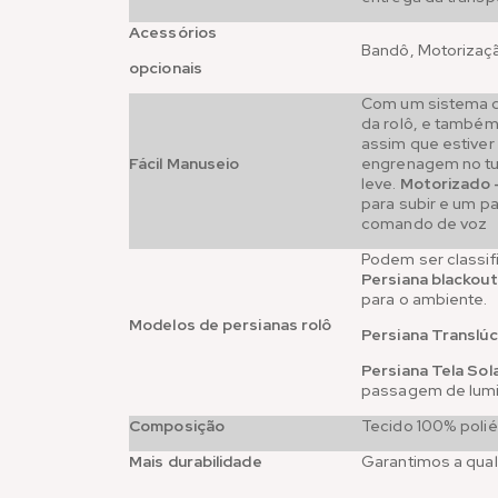
Acessórios
Bandô, Motorizaçã
opcionais
Com um sistema de
da rolô, e també
assim que estiver
Fácil Manuseio
engrenagem no tub
leve.
Motorizado 
para subir e um 
comando de voz
Podem ser classif
Persiana blackout
para o ambiente.
Modelos de persianas rolô
Persiana Translúc
Persiana Tela Sola
passagem de lumin
Composição
Tecido 100% polié
Mais durabilidade
Garantimos a qual