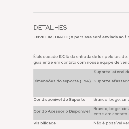
DETALHES
ENVIO IMEDIATO (A persiana será enviada ao fin
É bloqueado 100% da entrada de luz pelo tecido.
guia entre em contato com nossa equipe de venda
Suporte lateral d
Dimensões do suporte (L
x
A)
Suporte afastado
Cor disponível do Suporte
Branco, bege, cin
Branco, bege, ci
Cor do Acessório Disponível
entre em contato 
Visibilidade
Não é possível ve