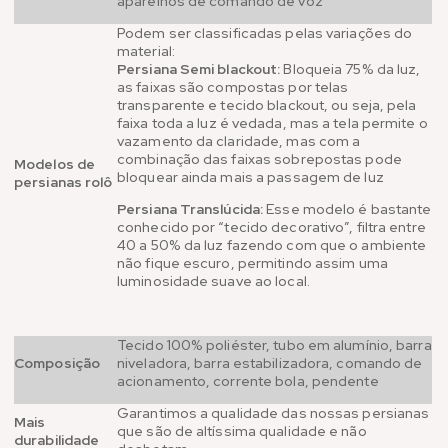
aparelhos de comando de voz
Podem ser classificadas pelas variações do
material:
Persiana Semi blackout:
Bloqueia 75% da luz,
as faixas são compostas por telas
transparente e tecido blackout, ou seja, pela
faixa toda a luz é vedada, mas a tela permite o
vazamento da claridade, mas com a
combinação das faixas sobrepostas pode
Modelos de
bloquear ainda mais a passagem de luz
persianas rolô
Persiana Translúcida:
Esse modelo é bastante
conhecido por “tecido decorativo”, filtra entre
40 a 50% da luz fazendo com que o ambiente
não fique escuro, permitindo assim uma
luminosidade suave ao local.
Tecido 100% poliéster, tubo em alumínio, barra
Composição
niveladora, barra estabilizadora, comando de
acionamento, corrente bola, pendente
Garantimos a qualidade das nossas persianas
Mais
que são de altíssima qualidade e não
durabilidade