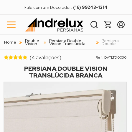
Fale com um Decorador:
(16) 99243-1314
Double
Persiana Double
Persiana
Home
Vision
Vision Translúcida
Double
(4 avaliações)
Ref.: DVTLTD0030
PERSIANA DOUBLE VISION
TRANSLÚCIDA BRANCA