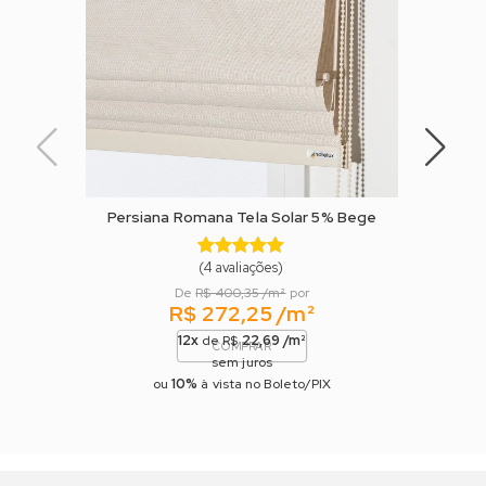
Persiana Romana Tela Solar 5% Bege
Persia
(4 avaliações)
De
R$ 400,35 /m²
por
R$ 272,25 /m²
12x
22,69 /m²
de R$
COMPRAR
sem juros
10%
ou
à vista no Boleto/PIX