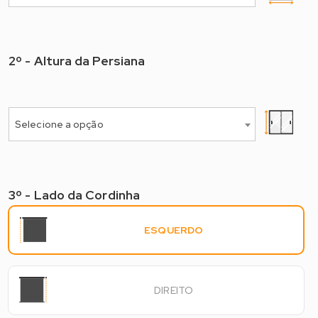
2º - Altura da Persiana
2º - Selecione a Altura*
Selecione a opção
3º - Lado da Cordinha
3º - Lado do Comando
ESQUERDO
DIREITO