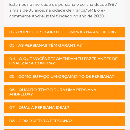
Estamos no mercado de persiana e cortina desde 1987,
a mais de 35 anos, na cidade de Franca/SP. E o e-
commerce Andrelux foi fundado no ano de 2020.
02 - PORQUE É SEGURO EU COMPRAR NA ANDRELUX?
03 - AS PERSIANAS TÊM GARANTIA?
04 - O QUE VOCÊS RECOMENDAM EU FAZER ANTES DE
FINALIZAR A COMPRA?
05 - COMO EU FAÇO UM ORÇAMENTO DE PERSIANA?
06 - QUANTO TEMPO DURA UMA PERSIANA
ANDRELUX?
07 - QUAL A PERSIANA IDEAL?
08 - COMO MEDIR A PERSIANA?