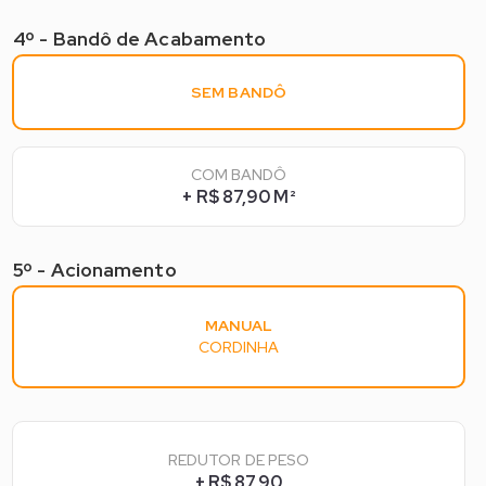
4º - Bandô de Acabamento
5º - Acabamentos*
SEM BANDÔ
COM BANDÔ
+ R$ 87,90 M²
5º - Acionamento
4º - Acionamento*
MANUAL
CORDINHA
REDUTOR DE PESO
+ R$ 87,90