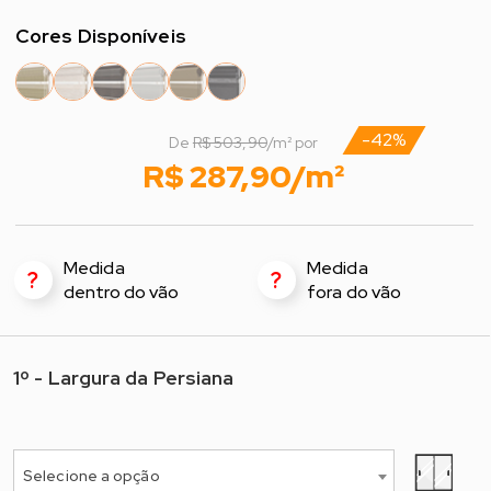
Cores Disponíveis
-42%
De
R$ 503,90
/m² por
R$ 287,90/m²
Medida
Medida
?
?
dentro do vão
fora do vão
1º - Largura da Persiana
1º - Selecione a Largura*
Selecione a opção