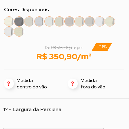
Cores Disponíveis
-31%
De
R$ 516,00
/m² por
R$ 350,90/m²
Medida
Medida
?
?
dentro do vão
fora do vão
1º - Largura da Persiana
1º - Selecione a Largura*