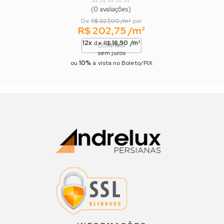
(0 avaliações)
De
R$ 327,00 /m²
por
R$ 202,75 /m²
12x
16,90 /m²
de R$
COMPRAR
sem juros
10%
ou
à vista no Boleto/PIX