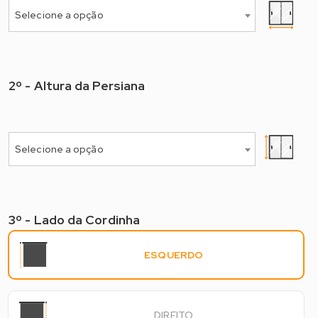
Selecione a opção
2º - Altura da Persiana
2º - Selecione a Altura*
Selecione a opção
3º - Lado da Cordinha
3º - Lado do Comando
ESQUERDO
DIREITO