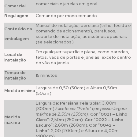
comerciais e janelas em geral
Comercial
Regulagem
Comando por monocomando
Manual de instalação, persiana (trilho, tecido e
Conteúdo da
comando de acionamento), parafusos,
suporte de instalação, acessórios opcionais
embalagem
(se selecionados)
Em qualquer superfície plana, como paredes,
Local de
tetos, vãos de portas e janelas, exceto dentro
instalação
do vão da janela
Tempo de
15 minutos
instalação
Largura de 0,50 (50cm) e Altura 0,50m
Medida mínima
(50cm)
Largura de:
Persiana Tela Solar:
3,00m
(300cm)
Exceto cor “Preto” que possui largura
máxima de 2,50m (250cm).
Cor “0021 – Linho
Medida
Claro”:
2,50m (250cm).
Cor “0022 – Linho
máxima
Escuro”:
2,60m (260cm).
Cor “0042 –
Linho”:
2,00 (200cm
)
e Altura de 4,00m
(400cm)