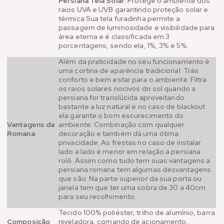
Persiana Tela Solar:
Protege o ambiente dos
raios UVA e UVB garantindo proteção solar e
térmica Sua tela furadinha permite a
passagem de luminosidade e visibilidade para
área eterna e é classificada em 3
porcentagens, sendo ela, 1%, 3% e 5%.
Além da praticidade no seu funcionamento é
uma cortina de aparência tradicional. Trás
conforto e bem estar para o ambiente. Filtra
os raios solares nocivos do sol quando a
persiana for translúcida aproveitando
bastante a luz natural e no caso de blackout
ela garante o bom escurecimento do
Vantagens da
ambiente. Combinação com qualquer
Romana
decoração e também dá uma ótima
privacidade. As frestas no caso de instalar
lado a lado é menor em relação a persiana
rolô. Assim como tudo tem suas vantagens a
persiana romana tem algumas desvantagens
que são: Na parte superior da sua porta ou
janela tem que ter uma sobra de 30 a 40cm
para seu recolhimento.
Tecido 100% poliéster, trilho de alumínio, barra
Composição
niveladora, comando de acionamento,