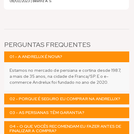
09/03/2023 | Beatriz A. S.
PERGUNTAS FREQUENTES
01 - A ANDRELUX É NOVA?
Estamos no mercado de persiana e cortina desde 1987,
a mais de 35 anos, na cidade de Franca/SP. E o e-
commerce Andrelux foi fundado no ano de 2020.
02 - PORQUE É SEGURO EU COMPRAR NA ANDRELUX?
03 - AS PERSIANAS TÊM GARANTIA?
04 - O QUE VOCÊS RECOMENDAM EU FAZER ANTES DE
FINALIZAR A COMPRA?