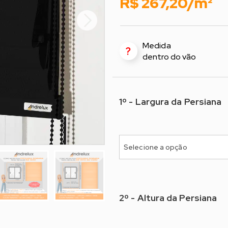
R$ 267,20/m²
Medida
?
dentro do vão
1º - Largura da Persiana
1º - Selecione a Largura*
Selecione a opção
2º - Altura da Persiana
2º - Selecione a Altura*