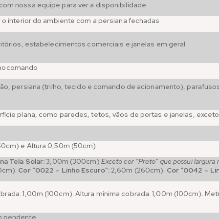
com nossa equipe para ver a disponibilidade
r o interior do ambiente com a persiana fechadas
ritórios, estabelecimentos comerciais e janelas em geral
nocomando
ção, persiana (trilho, tecido e comando de acionamento), parafusos
)
fície plana, como paredes, tetos, vãos de portas e janelas, exceto
(50cm) e Altura 0,50m (50cm)
na Tela Solar:
3,00m (300cm)
Exceto cor “Preto” que possui largur
0cm).
Cor “0022 – Linho Escuro”:
2,60m (260cm).
Cor “0042 – Lin
brada: 1,00m (100cm). Altura mínima cobrada: 1,00m (100cm). Met
m pendente