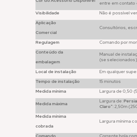
Cor do Acessório Disponível
entre em contato 
Visibilidade
Não é possível ve
Aplicação
Consultórios, esc
Comercial
Regulagem
Comando por mo
Conteúdo da
Manual de instala
(se selecionados
embalagem
Local de instalação
Em qualquer super
Tempo de instalação
15 minutos
Medida mínima
Largura de 0,50 
Largura de:
Persia
Medida máxima
Claro”:
2,50m (25
Medida mínima
Largura mínima co
cobrada
Comando
Corrente bola co