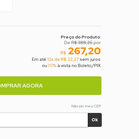
Preço do Produto:
De
R$ 388,26
por
267,20
R$
Em até
12x de R$ 22,27
sem juros
ou
10%
à vista no Boleto/PIX
OMPRAR AGORA
Não sei meu CEP
Ok