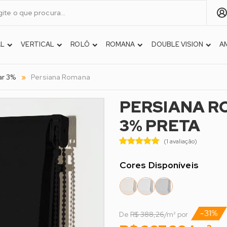
AL
VERTICAL
ROLÔ
ROMANA
DOUBLE VISION
A
ar 3%
Persiana Romana
PERSIANA R
3% PRETA
(1 avaliação)
Cores Disponíveis
-31%
De
R$ 388,26
/m² por