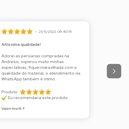
-
21/11/2022 09:40:19
Altíssima qualidade!
Altíssima 
Adorei as persianas compradas na
Adorei as
Andrelux, superou muito minhas
Andrelux, 
expectativas, fiquei maravilhada com a
expectativ
qualidade do material, o atendimento via
qualidade 
WhatsApp também é ótimo.
WhatsApp 
Produto:
Produto:
Eu recomendaria este produto
Eu reco
Valentina M. F.
Valentina M. 