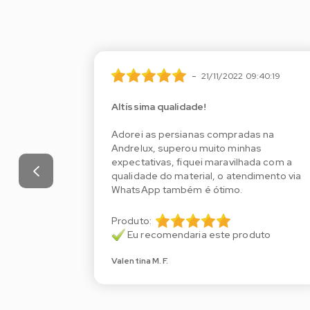
-
:40:19
21/11/2022 09:40:19
Altíssima qualidade!
s na
Adorei as persianas compradas na
as
Andrelux, superou muito minhas
da com a
expectativas, fiquei maravilhada com a
imento via
qualidade do material, o atendimento via
WhatsApp também é ótimo.
Produto:
uto
Eu recomendaria este produto
Valentina M. F.