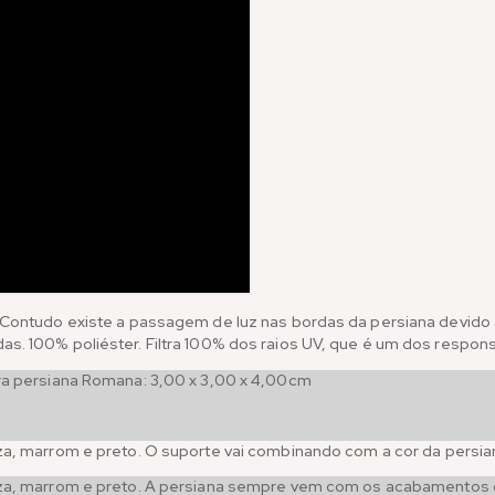
 Contudo existe a passagem de luz nas bordas da persiana devido a
s. 100% poliéster. Filtra 100% dos raios UV, que é um dos respons
ra persiana Romana: 3,00 x 3,00 x 4,00cm
za, marrom e preto. O suporte vai combinando com a cor da persia
nza, marrom e preto. A persiana sempre vem com os acabamentos 