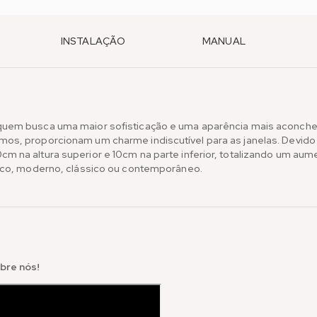
INSTALAÇÃO
MANUAL
quem busca uma maior sofisticação e uma aparência mais aconcheg
mos, proporcionam um charme indiscutível para as janelas. Devi
m na altura superior e 10cm na parte inferior, totalizando um au
tico, moderno, clássico ou contemporâneo.
bre nós!