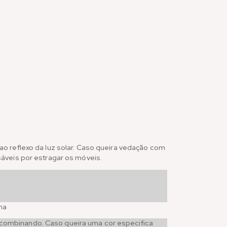
o reflexo da luz solar. Caso queira vedação com
áveis por estragar os móveis.
na
combinando. Caso queira uma cor especifica