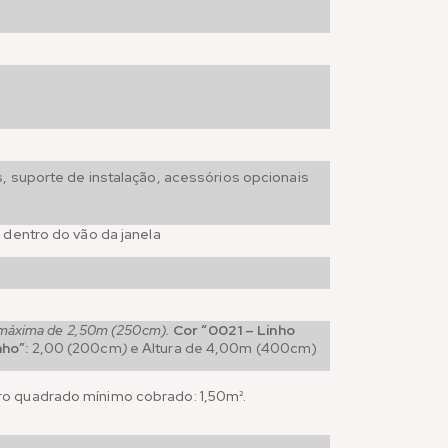
, suporte de instalação, acessórios opcionais
 dentro do vão da janela
a máxima de 2,50m (250cm).
Cor “0021 – Linho
ho”:
2,00 (200cm
)
e Altura de 4,00m (400cm)
ro quadrado mínimo cobrado: 1,50m².