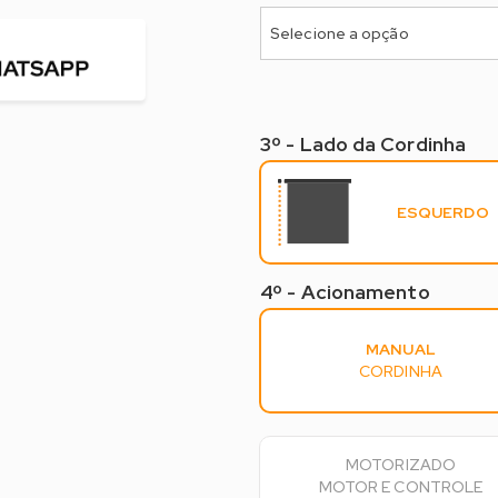
Selecione a opção
3º - Lado da Cordinha
3º - Lado do Comando
ESQUERDO
4º - Acionamento
4º - Acionamento*
MANUAL
CORDINHA
MOTORIZADO
MOTOR E CONTROLE